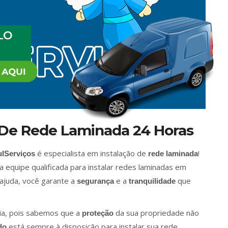
o De Rede Laminada 24 Horas
é especialista em instalação de
!
lServiços
rede laminada
 equipe qualificada para instalar redes laminadas em
 ajuda, você garante a
e a
que
segurança
tranquilidade
ia, pois sabemos que a
da sua propriedade não
proteção
está sempre à disposição para instalar sua rede
do