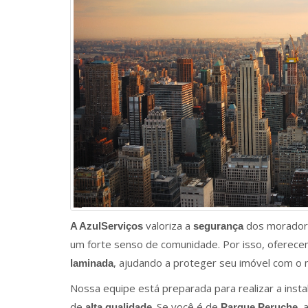
valoriza a
dos morado
A AzulServiços
segurança
um forte senso de comunidade. Por isso, oferece
, ajudando a proteger seu imóvel com o m
laminada
Nossa equipe está preparada para realizar a inst
de
. Se você é de
, 
alta qualidade
Parque Peruche