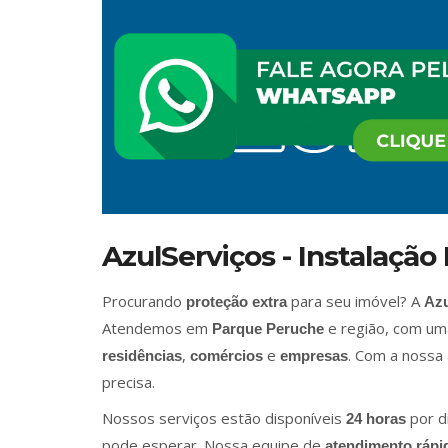
AzulServiços - Instalaçã
Procurando
para seu imóvel? A
proteção extra
Azu
Atendemos em
e região, com uma
Parque Peruche
,
e
. Com a nossa
residências
comércios
empresas
precisa.
Nossos serviços estão disponíveis
por d
24 horas
pode esperar. Nossa equipe de
atendimento rápi