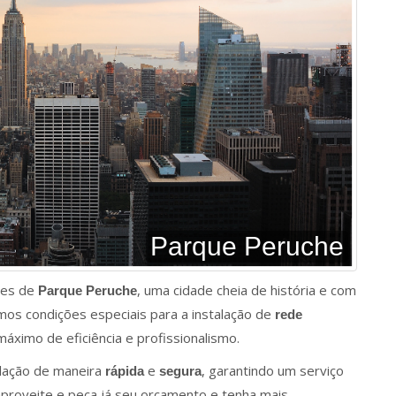
Parque Peruche
res de
, uma cidade cheia de história e com
Parque Peruche
mos condições especiais para a instalação de
rede
áximo de eficiência e profissionalismo.
alação de maneira
e
, garantindo um serviço
rápida
segura
aproveite e peça já seu orçamento e tenha mais