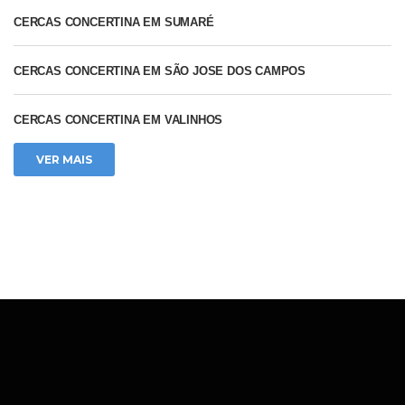
CERCAS CONCERTINA EM SUMARÉ
CERCAS CONCERTINA EM SÃO JOSE DOS CAMPOS
CERCAS CONCERTINA EM VALINHOS
Precisa de Ajuda?
VER MAIS
Somos a AzulServiços,
especializados em uma ampla
gama de serviços. Entre em
contato conosco pelo WhatsApp
para mais informações e suporte!
Orçamento Online