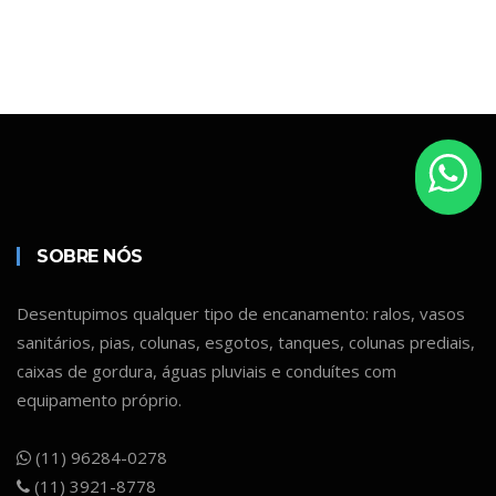
SOBRE NÓS
Desentupimos qualquer tipo de encanamento: ralos, vasos
sanitários, pias, colunas, esgotos, tanques, colunas prediais,
caixas de gordura, águas pluviais e conduítes com
equipamento próprio.
(11) 96284-0278
(11) 3921-8778