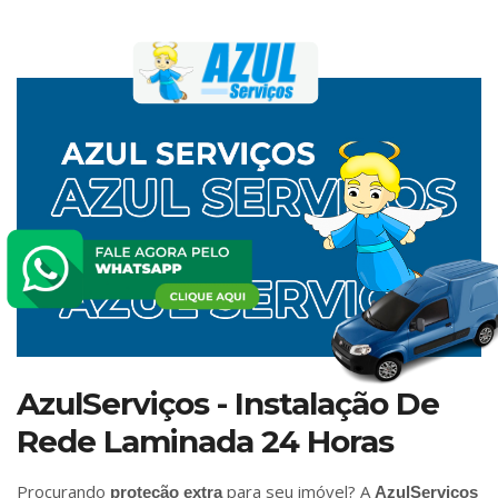
AzulServiços - Instalação De
Rede Laminada 24 Horas
Procurando
para seu imóvel? A
proteção extra
AzulServiços