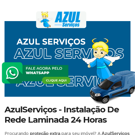
AzulServiços - Instalação De
Rede Laminada 24 Horas
Procurando
para seu imóvel? A
proteção extra
AzulServiços