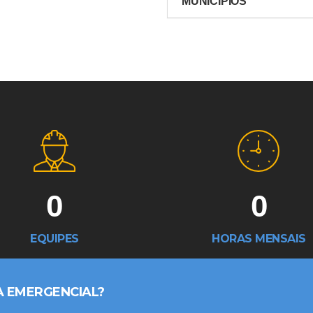
MUNICÍPIOS
0
0
EQUIPES
HORAS MENSAIS
A EMERGENCIAL?