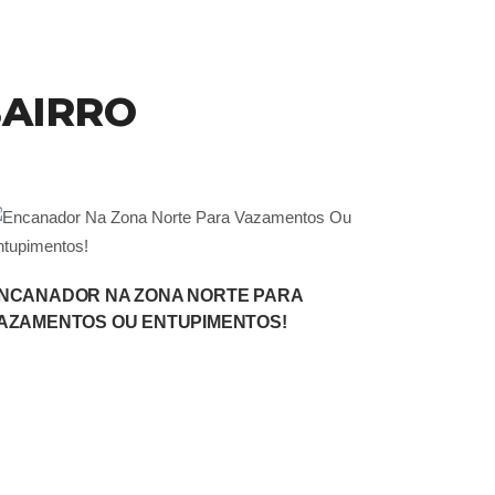
Somos a AzulServiços,
especializados em uma ampla
gama de serviços. Entre em
BAIRRO
contato conosco pelo WhatsApp
para mais informações e suporte!
Orçamento Online
NCANADOR NA ZONA NORTE PARA
AZAMENTOS OU ENTUPIMENTOS!