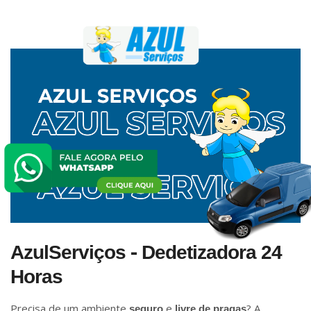
-
AzulServiços
Dedetizadora 24
Horas
Precisa de um ambiente
e
? A
seguro
livre de pragas