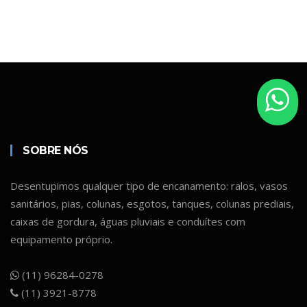
SOBRE NÓS
Desentupimos qualquer tipo de encanamento: ralos, vasos
sanitários, pias, colunas, esgotos, tanques, colunas prediais,
caixas de gordura, águas pluviais e conduítes com
equipamento próprio.
(11) 96284-0278
(11) 3921-8778