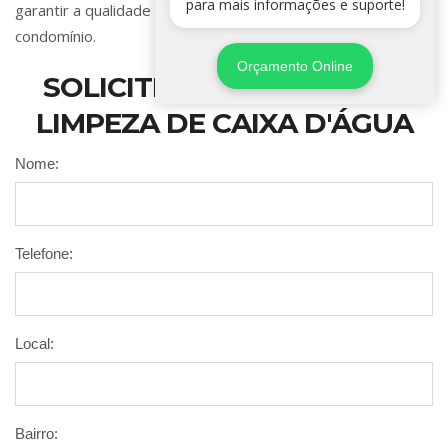
para mais informações e suporte!
garantir a qualidade da água em sua residência, comércio ou
condomínio.
Orçamento Online
SOLICITE SEU SERVIÇO DE
LIMPEZA DE CAIXA D'ÁGUA
Nome:
Telefone:
Local:
Bairro: