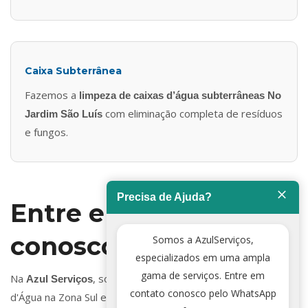
Caixa Subterrânea
Fazemos a
limpeza de caixas d’água subterrâneas No
com eliminação completa de resíduos
Jardim São Luís
e fungos.
Precisa de Ajuda?
Entre em contato
conosco
Somos a AzulServiços,
especializados em uma ampla
gama de serviços. Entre em
Na
, somos especialistas em Limpeza de Caixa
Azul Serviços
contato conosco pelo WhatsApp
d'Água na Zona Sul e estamos prontos para ajudar você a