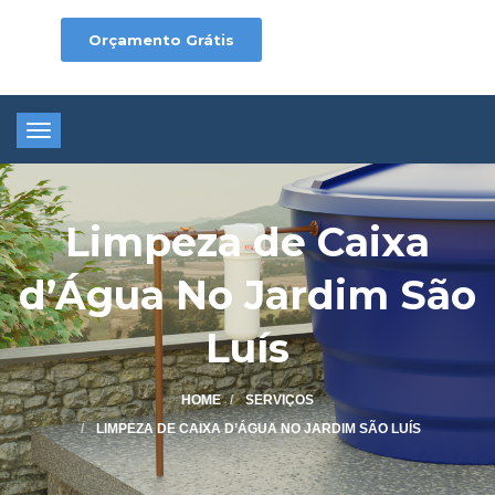
Orçamento Grátis
Toggle
navigation
Limpeza de Caixa
d’Água No Jardim São
Luís
HOME
SERVIÇOS
LIMPEZA DE CAIXA D’ÁGUA NO JARDIM SÃO LUÍS