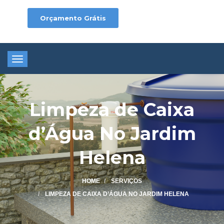
Orçamento Grátis
Toggle
navigation
Limpeza de Caixa
d’Água No Jardim
Helena
HOME
SERVIÇOS
LIMPEZA DE CAIXA D’ÁGUA NO JARDIM HELENA