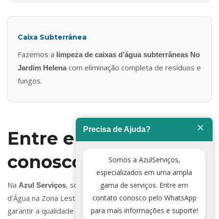
Caixa Subterrânea
Fazemos a
limpeza de caixas d’água subterrâneas No
com eliminação completa de resíduos e
Jardim Helena
fungos.
Precisa de Ajuda?
Entre em contato
conosco
Somos a AzulServiços,
especializados em uma ampla
Na
, somos especialistas em Limpeza de Caixa
gama de serviços. Entre em
Azul Serviços
contato conosco pelo WhatsApp
d'Água na Zona Leste e estamos prontos para ajudar você a
para mais informações e suporte!
garantir a qualidade da água em sua residência, comércio ou