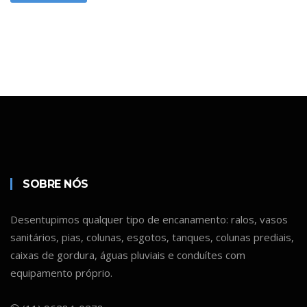
gama de serviços. Entre em
contato conosco pelo WhatsApp
para mais informações e suporte!
Orçamento Online
SOBRE NÓS
Desentupimos qualquer tipo de encanamento: ralos, vasos
sanitários, pias, colunas, esgotos, tanques, colunas prediais,
caixas de gordura, águas pluviais e conduítes com
equipamento próprio.