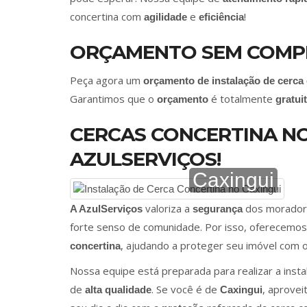
concertina com
e
!
agilidade
eficiência
ORÇAMENTO SEM COMP
Peça agora um
orçamento de instalação de cerca
Garantimos que o
é totalmente
orçamento
gratui
CERCAS CONCERTINA NO
AZULSERVIÇOS!
Caxingui
valoriza a
dos morado
A AzulServiços
segurança
forte senso de comunidade. Por isso, oferecemos 
, ajudando a proteger seu imóvel com o
concertina
Nossa equipe está preparada para realizar a inst
de
. Se você é de
, aprovei
alta qualidade
Caxingui