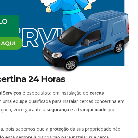
certina 24 Horas
é especialista em instalação de
lServiços
cercas
 uma equipe qualificada para instalar cercas concertina em
 ajuda, você garante a
e a
que
segurança
tranquilidade
ia, pois sabemos que a
da sua propriedade não
proteção
está sempre à disposição para instalar sua cerca
do