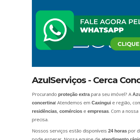
AzulServiços - Cerca Con
Procurando
para seu imóvel? A
proteção extra
Azu
! Atendemos em
e região, com
concertina
Caxingui
,
e
. Com a nossa
residências
comércios
empresas
precisa.
Nossos serviços estão disponíveis
por d
24 horas
pode esperar. Nossa equipe de
atendimento rápi