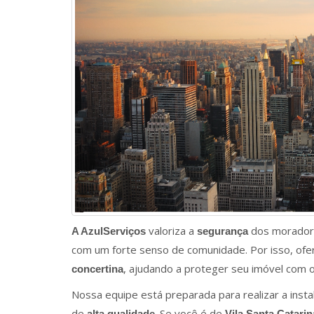
valoriza a
dos morado
A AzulServiços
segurança
com um forte senso de comunidade. Por isso, ofe
, ajudando a proteger seu imóvel com o
concertina
Nossa equipe está preparada para realizar a inst
de
. Se você é de
alta qualidade
Vila Santa Catarin