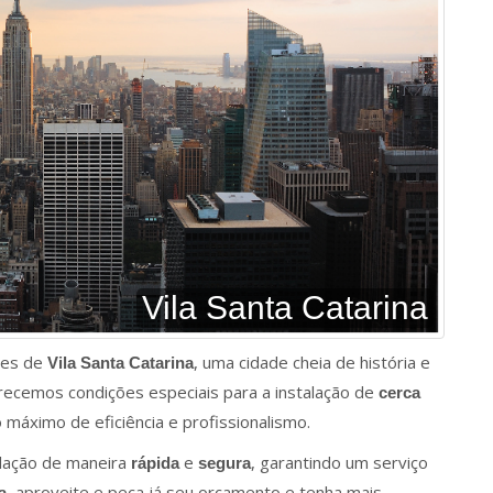
Vila Santa Catarina
res de
, uma cidade cheia de história e
Vila Santa Catarina
recemos condições especiais para a instalação de
cerca
 máximo de eficiência e profissionalismo.
alação de maneira
e
, garantindo um serviço
rápida
segura
, aproveite e peça já seu orçamento e tenha mais
a