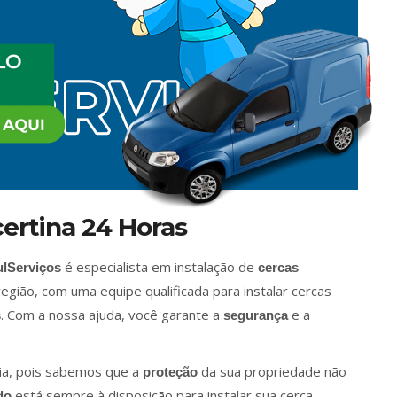
certina 24 Horas
é especialista em instalação de
lServiços
cercas
egião, com uma equipe qualificada para instalar cercas
. Com a nossa ajuda, você garante a
e a
s
segurança
ia, pois sabemos que a
da sua propriedade não
proteção
está sempre à disposição para instalar sua cerca
do