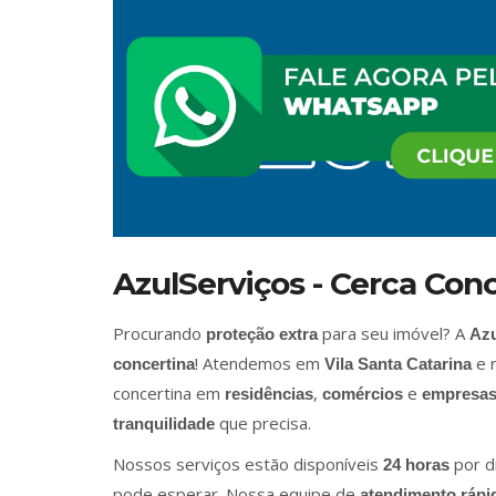
AzulServiços - Cerca Con
Procurando
para seu imóvel? A
proteção extra
Azu
! Atendemos em
e r
concertina
Vila Santa Catarina
concertina em
,
e
residências
comércios
empresa
que precisa.
tranquilidade
Nossos serviços estão disponíveis
por d
24 horas
pode esperar. Nossa equipe de
atendimento rápi