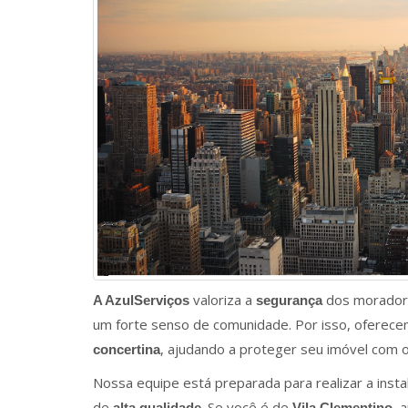
valoriza a
dos morado
A AzulServiços
segurança
um forte senso de comunidade. Por isso, oferece
, ajudando a proteger seu imóvel com o
concertina
Nossa equipe está preparada para realizar a inst
de
. Se você é de
, 
alta qualidade
Vila Clementino