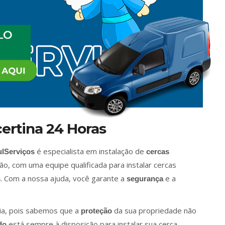
certina 24 Horas
é especialista em instalação de
lServiços
cercas
ão, com uma equipe qualificada para instalar cercas
. Com a nossa ajuda, você garante a
e a
s
segurança
ia, pois sabemos que a
da sua propriedade não
proteção
está sempre à disposição para instalar sua cerca
do