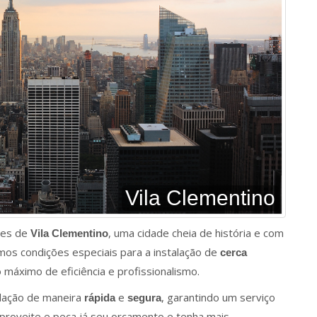
Vila Clementino
res de
, uma cidade cheia de história e com
Vila Clementino
mos condições especiais para a instalação de
cerca
 máximo de eficiência e profissionalismo.
alação de maneira
e
, garantindo um serviço
rápida
segura
aproveite e peça já seu orçamento e tenha mais