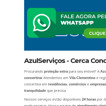
AzulServiços - Cerca Con
Procurando
para seu imóvel? A
proteção extra
Azu
! Atendemos em
e regi
concertina
Vila Clementino
concertina em
,
e
residências
comércios
empresa
que precisa.
tranquilidade
Nossos serviços estão disponíveis
por d
24 horas
pode esperar. Nossa equipe de
atendimento rápi