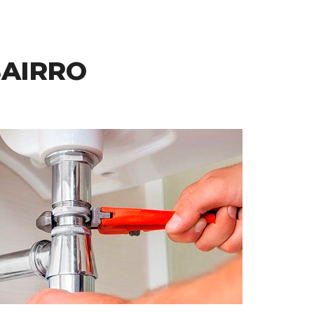
BAIRRO
Precisa de Ajuda?
Somos a AzulServiços,
especializados em uma ampla
gama de serviços. Entre em
contato conosco pelo WhatsApp
para mais informações e suporte!
Orçamento Online