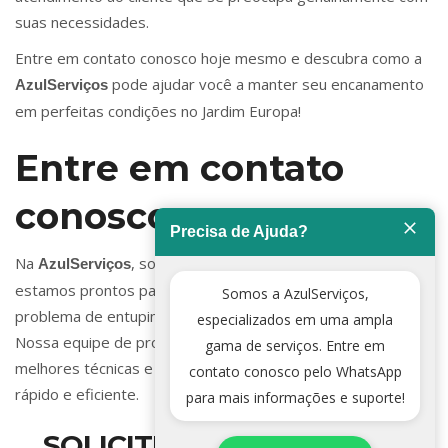
suas necessidades.
Entre em contato conosco hoje mesmo e descubra como a
pode ajudar você a manter seu encanamento
AzulServiços
em perfeitas condições no Jardim Europa!
Entre em contato
conosco
Precisa de Ajuda?
Na
, somos especialistas em encanamento e
AzulServiços
estamos prontos para ajudar você a resolver qualquer
Somos a AzulServiços,
problema de entupimento em sua residência ou empresa.
especializados em uma ampla
Nossa equipe de profissionais qualificados utiliza as
gama de serviços. Entre em
melhores técnicas e equipamentos para garantir um serviço
contato conosco pelo WhatsApp
rápido e eficiente.
para mais informações e suporte!
SOLICITE SEU SERVIÇO DE