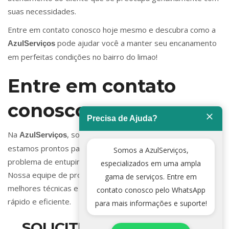
suas necessidades.
Entre em contato conosco hoje mesmo e descubra como a
pode ajudar você a manter seu encanamento
AzulServiços
em perfeitas condições no bairro do limao!
Entre em contato
conosco
Precisa de Ajuda?
Na
, somos especialistas em encanamento e
AzulServiços
estamos prontos para ajudar você a resolver qualquer
Somos a AzulServiços,
problema de entupimento em sua residência ou empresa.
especializados em uma ampla
Nossa equipe de profissionais qualificados utiliza as
gama de serviços. Entre em
melhores técnicas e equipamentos para garantir um serviço
contato conosco pelo WhatsApp
rápido e eficiente.
para mais informações e suporte!
SOLICITE SEU SERVIÇO DE