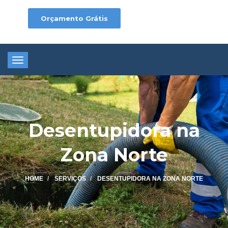
Orçamento Grátis
Toggle
navigation
Desentupidora na
Zona Norte
HOME
SERVIÇOS
DESENTUPIDORA NA ZONA NORTE