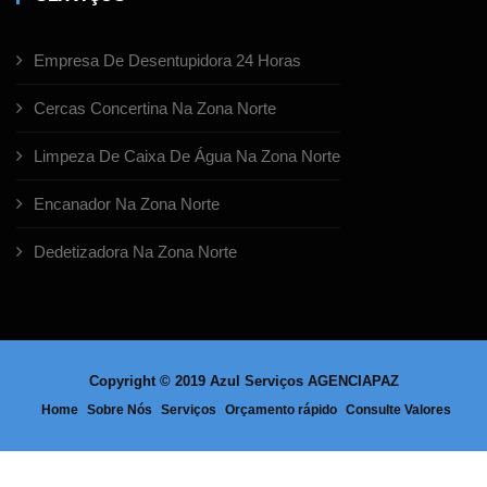
Empresa De Desentupidora 24 Horas
Cercas Concertina Na Zona Norte
Limpeza De Caixa De Água Na Zona Norte
Encanador Na Zona Norte
Dedetizadora Na Zona Norte
Copyright © 2019 Azul Serviços
AGENCIAPAZ
Home
Sobre Nós
Serviços
Orçamento rápido
Consulte Valores