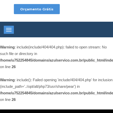
Orçamento Grátis
Toggle
navigation
Warning
: include(include/404/404.php): failed to open stream: No
such file or directory in
/home/u752254845/domains/azulservico.com.br/public_html/ind
on line
26
Warning
: include(): Failed opening 'include/404/404.php' for inclusion
(include_path='.:/opt/alt/php73/usr/share/pear') in
/home/u752254845/domains/azulservico.com.br/public_html/ind
on line
26