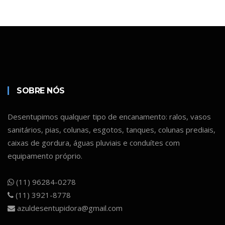
para mais informações e suporte!
Orçamento Online
SOBRE NÓS
Desentupimos qualquer tipo de encanamento: ralos, vasos
sanitários, pias, colunas, esgotos, tanques, colunas prediais,
caixas de gordura, águas pluviais e conduítes com
equipamento próprio.
(11) 96284-0278
(11) 3921-8778
azuldesentupidora@gmail.com