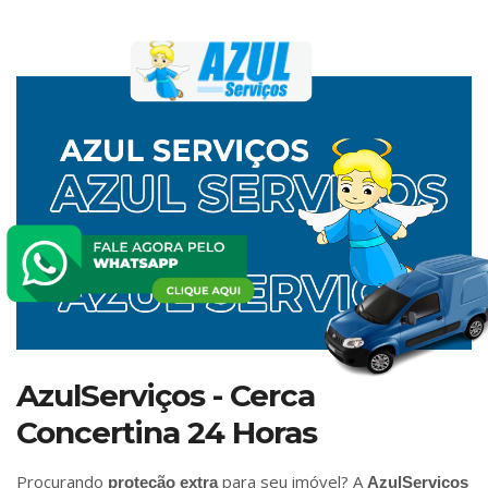
AzulServiços - Cerca
Concertina 24 Horas
Procurando
para seu imóvel? A
proteção extra
AzulServiços