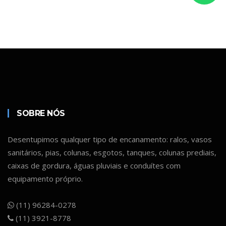
SOBRE NÓS
Desentupimos qualquer tipo de encanamento: ralos, vasos
sanitários, pias, colunas, esgotos, tanques, colunas prediais,
caixas de gordura, águas pluviais e conduítes com
equipamento próprio.
(11) 96284-0278
(11) 3921-8778