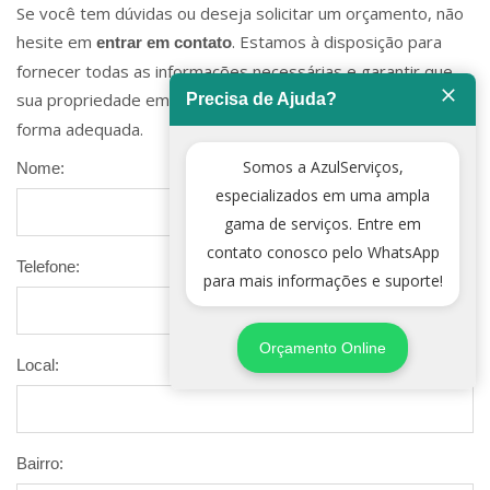
Se você tem dúvidas ou deseja solicitar um orçamento, não
hesite em
. Estamos à disposição para
entrar em contato
fornecer todas as informações necessárias e garantir que
sua propriedade em
esteja protegida de
Precisa de Ajuda?
Morro Grande
forma adequada.
Somos a AzulServiços,
Nome:
especializados em uma ampla
gama de serviços. Entre em
contato conosco pelo WhatsApp
Telefone:
para mais informações e suporte!
Orçamento Online
Local:
Bairro: