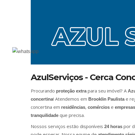
AzulServiços - Cerca Con
Procurando
para seu imóvel? A
proteção extra
Azu
! Atendemos em
e reg
concertina
Brooklin Paulista
concertina em
,
e
residências
comércios
empresa
que precisa.
tranquilidade
Nossos serviços estão disponíveis
por d
24 horas
pode esperar. Nossa equipe de
atendimento rápi