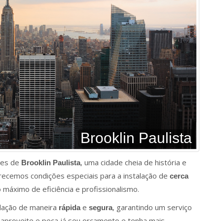
Brooklin Paulista
res de
, uma cidade cheia de história e
Brooklin Paulista
recemos condições especiais para a instalação de
cerca
 máximo de eficiência e profissionalismo.
alação de maneira
e
, garantindo um serviço
rápida
segura
, aproveite e peça já seu orçamento e tenha mais