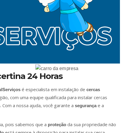
certina 24 Horas
é especialista em instalação de
lServiços
cercas
ião, com uma equipe qualificada para instalar cercas
. Com a nossa ajuda, você garante a
e a
s
segurança
ia, pois sabemos que a
da sua propriedade não
proteção
está sempre à disposição para instalar sua cerca
do