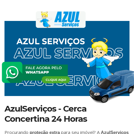
AzulServiços - Cerca
Concertina 24 Horas
Procurando
para seu imóvel? A
proteção extra
AzulServiços