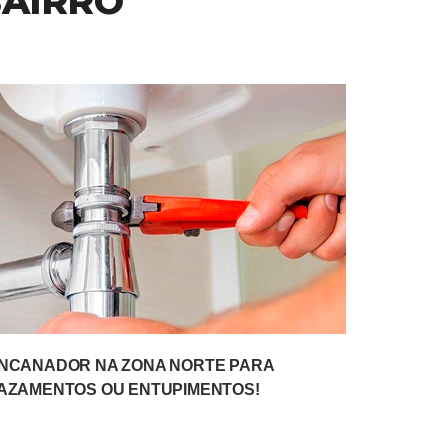
BAIRRO
Precisa de Ajuda?
Somos a AzulServiços,
especializados em uma ampla
gama de serviços. Entre em
contato conosco pelo WhatsApp
para mais informações e suporte!
Orçamento Online
NCANADOR NA ZONA NORTE PARA
AZAMENTOS OU ENTUPIMENTOS!