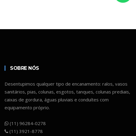
SOBRE NÓS
Desentupimos qualquer tipo de encanamento: ralos, vasos
sanitários, pias, colunas, esgotos, tanques, colunas prediais,
caixas de gordura, águas pluviais e conduítes com
equipamento próprio.
(11) 96284-0278
(11) 3921-8778