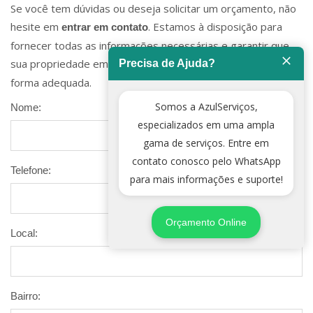
Se você tem dúvidas ou deseja solicitar um orçamento, não
hesite em
. Estamos à disposição para
entrar em contato
fornecer todas as informações necessárias e garantir que
sua propriedade em
esteja protegida de
Precisa de Ajuda?
Jose Bonifacio
forma adequada.
Somos a AzulServiços,
Nome:
especializados em uma ampla
gama de serviços. Entre em
contato conosco pelo WhatsApp
Telefone:
para mais informações e suporte!
Orçamento Online
Local:
Bairro: