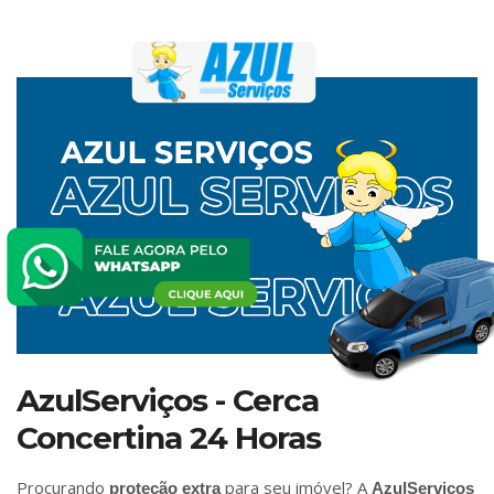
AzulServiços - Cerca
Concertina 24 Horas
Procurando
para seu imóvel? A
proteção extra
AzulServiços