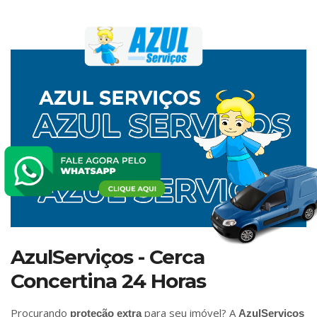
AzulServiços - Cerca
Concertina 24 Horas
Procurando
para seu imóvel? A
proteção extra
AzulServiços