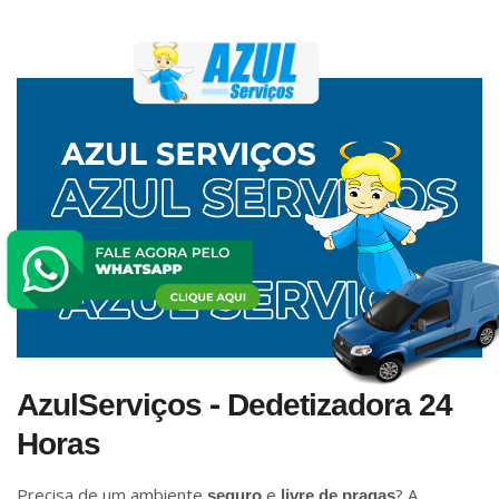
-
AzulServiços
Dedetizadora 24
Horas
Precisa de um ambiente
e
? A
seguro
livre de pragas