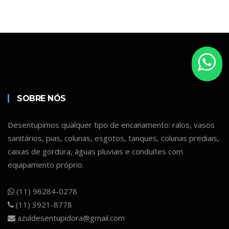
SOBRE NÓS
Desentupimos qualquer tipo de encanamento: ralos, vasos
sanitários, pias, colunas, esgotos, tanques, colunas prediais,
caixas de gordura, águas pluviais e conduítes com
equipamento próprio.
(11) 96284-0278
(11) 3921-8778
azuldesentupidora@gmail.com